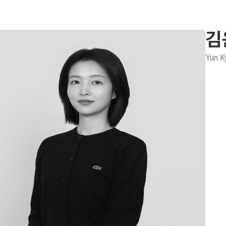
김
Yun K